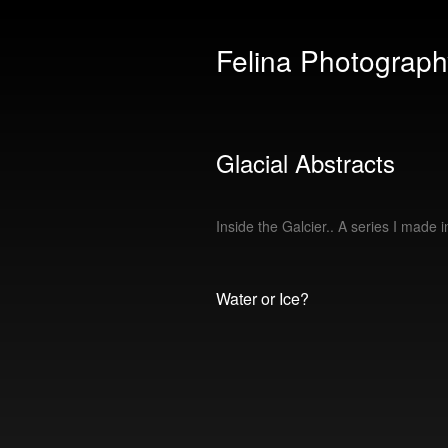
Felina Photograph
Glacial Abstracts
Inside the Galcier.. A series I made 
Water or Ice?