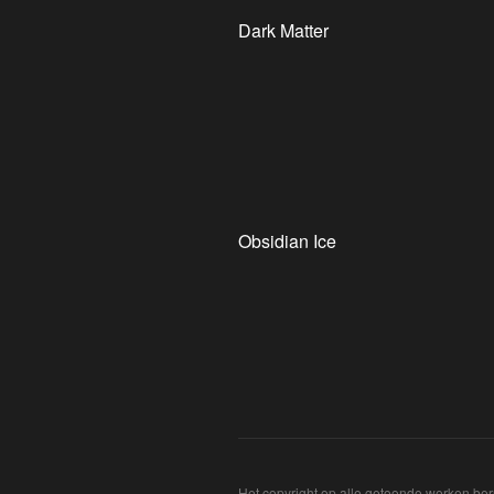
Dark Matter
Obsidian Ice
Het copyright op alle getoonde werken ber