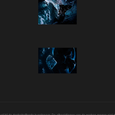
ust bij de desbetreffende kunstenaar. De afbeeldingen van de werken mogen niet ge