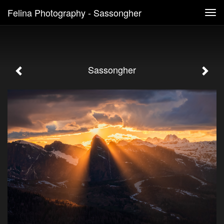
Felina Photography - Sassongher
Tog
navi
Sassongher