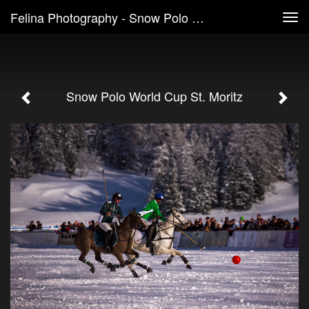
Felina Photography - Snow Polo World Cup St. Moritz
Tog
navi
Snow Polo World Cup St. Moritz