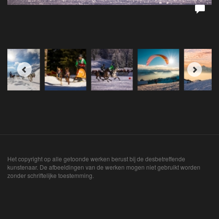
Het copyright op alle getoonde werken berust bij de desbetreffende
kunstenaar. De afbeeldingen van de werken mogen niet gebruikt worden
zonder schriftelijke toestemming.